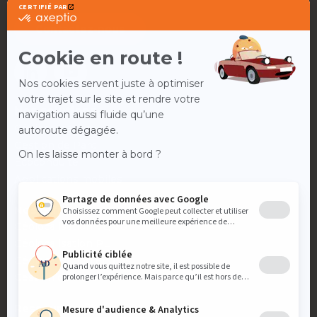
Contactez-nous
Nos solutions
💻
Géolocalisation
Gestion de Parc
Écoconduite
Applications mobiles
Nos offres
💸
Géolocalisation VL/VU
Géolocalisation PL
Géolocalisation engins
Gestion de Parc
Ressources
🚀