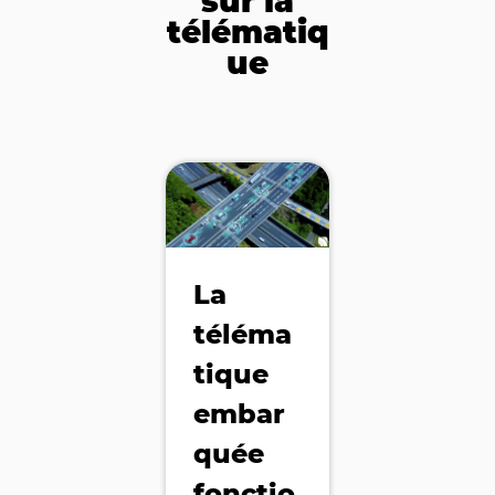
sur la
télématiq
ue
La
téléma
tique
embar
quée
fonctio