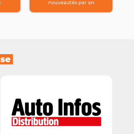
s
nouveautés par an
sse