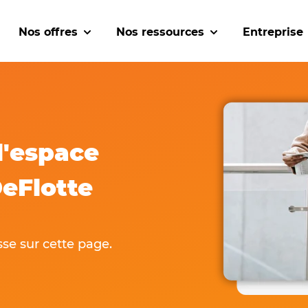
Nos offres
Nos ressources
Entreprise
w submenu for Nos solutions
Show submenu for Nos offres
Show submenu for
l'espace
DeFlotte
se sur cette page.