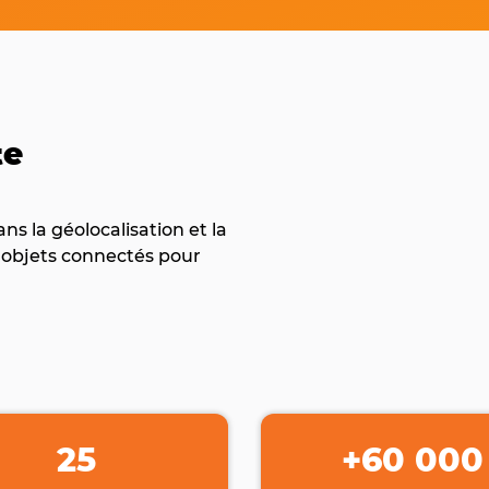
te
ns la géolocalisation et la
s objets connectés pour
25
+60 000