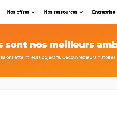
Nos offres
Nos ressources
Entreprise
w submenu for Nos solutions
Show submenu for Nos offres
Show submenu for
ts sont nos meilleurs am
Ils ont atteint leurs objectifs. Découvrez leurs histoires.